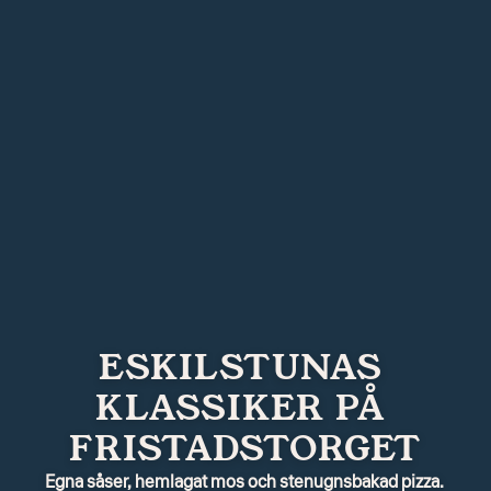
ESKILSTUNAS 
SEDAN 1983
KLASSIKER PÅ 
FRISTADSTORGET
Egna såser, hemlagat mos och stenugnsbakad pizza. 