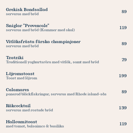
Grekisk Bondsallad
89
serveras med bröd
Sniglar "Provencale"
119
serveras med bröd (Kommer med skal)
Vitlöksfrästa färska champinjoner
89
serveras med bröd
Tzatziki
79
Traditionell yoghurtsröra med vitlök, samt med bröd
Löjromstoast
199
Toast med löjrom
Calamares
89
panerad bläckfiskringar, serveras med Rhode island-sås
Räkcocktail
139
serveras med rostade bröd
Halloumitoast
119
med tomat, balsaimco & basilika