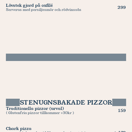
Lövstek gjord på oxfilé
299
Serveras med persiljesmör och rödvinssås
STENUGNSBAKADE PIZZOR
Traditionella pizzor (urval)
159
( Glutenfria pizzor tillkommer +30kr )
Chark pizza