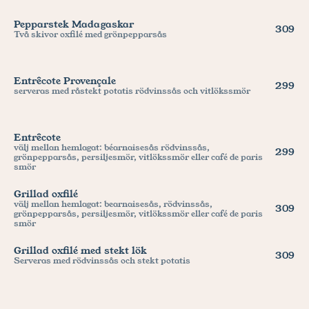
Pepparstek Madagaskar
309
Två skivor oxfilé med grönpepparsås
Entrêcote Provençale
299
serveras med råstekt potatis rödvinssås och vitlökssmör
Entrêcote
välj mellan hemlagat: béarnaisesås rödvinssås, 
299
grönpepparsås, persiljesmör, vitlökssmör eller café de paris 
smör
Grillad oxfilé
välj mellan hemlagat: bearnaisesås, rödvinssås, 
309
grönpepparsås, persiljesmör, vitlökssmör eller café de paris 
smör
Grillad oxfilé med stekt lök
309
Serveras med rödvinssås och stekt potatis