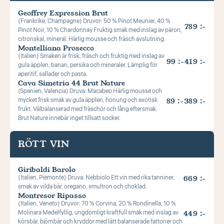
Geoffrey Expression Brut
(Frankrike, Champagne) Druvor: 50 % Pinot Meunier, 40 % 
789 :-
Pinot Noir, 10 % Chardonnay Fruktig smak med inslag av päron, 
citronskal, mineral. Härlig mousse och fräsch avslutning.
Montelliana Prosecco
(Italien) Smaken är frisk, fräsch och fruktig med inslag av 
99 :-
419 :-
gula äpplen, banan, persika och mineraler. Lämplig för 
aperitif, sallader och pasta.
Cava Simetria 44 Brut Nature
(Spanien, Valencia) Druva: Macabeo Härlig mousse och 
mycket frisk smak av gula äpplen, honung och exotisk 
89 :-
389 :-
frukt. Välbalanserad med fräschör och lång eftersmak. 
Brut Nature innebär inget tillsatt socker.
RÖTT VIN
Giribaldi Barolo
(Italien, Piemonte) Druva: Nebbiolo Ett vin med rika tanniner, 
669 :-
smak av vilda bär, oregano, smultron och choklad.
Montresor Ripasso
(Italien, Veneto) Druvor: 70 % Corvina, 20 % Rondinella, 10 % 
Molinara Medelfyllig, ungdomligt kraftfull smak med inslag av 
449 :-
körsbär, björnbär och kryddor med lätt balanserade fattoner och 