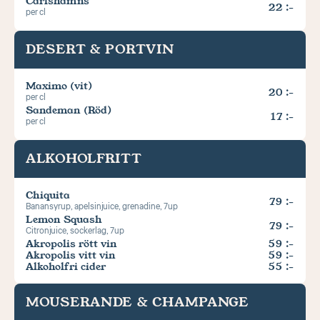
Carlshamns
22 :-
per cl
DESERT & PORTVIN
Maximo (vit)
20 :-
per cl
Sandeman (Röd)
17 :-
per cl
ALKOHOLFRITT
Chiquita
79 :-
Banansyrup, apelsinjuice, grenadine, 7up
Lemon Squash
79 :-
Citronjuice, sockerlag, 7up
Akropolis rött vin
59 :-
Akropolis vitt vin
59 :-
Alkoholfri cider
55 :-
MOUSERANDE & CHAMPANGE