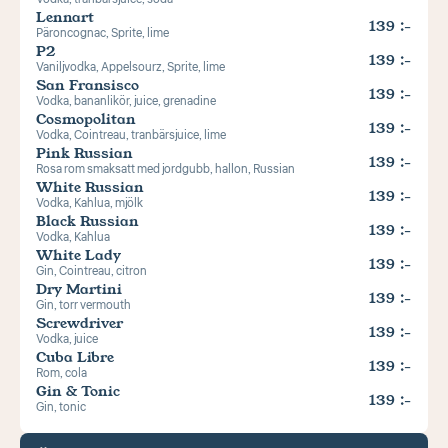
Lennart 
139 :-
Päroncognac, Sprite, lime
P2
139 :-
Vaniljvodka, Appelsourz, Sprite, lime
San Fransisco
139 :-
Vodka, bananlikör, juice, grenadine
Cosmopolitan
139 :-
Vodka, Cointreau, tranbärsjuice, lime
Pink Russian
139 :-
Rosa rom smaksatt med jordgubb, hallon, Russian
White Russian
139 :-
Vodka, Kahlua, mjölk
Black Russian
139 :-
Vodka, Kahlua
White Lady
139 :-
Gin, Cointreau, citron
Dry Martini
139 :-
Gin, torr vermouth
Screwdriver
139 :-
Vodka, juice
Cuba Libre
139 :-
Rom, cola
Gin & Tonic
139 :-
Gin, tonic