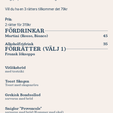
Vill du ha en 3 rätters tillkommer det 79kr
Pris:
2 rätter för 319kr 
FÖRDRINKAR
Martini (Rosso, Bianco)
45
Alkoholfridrink
35
FÖRRÄTTER (VÄLJ 1)
Fransk löksoppa
Vitlöksbröd
med tzatziki
Toast Skagen
Toast med skagenröra
Grekisk Bondsallad
serveras med bröd
Sniglar "Provencale"
serveras med bröd (Kommer med skal)