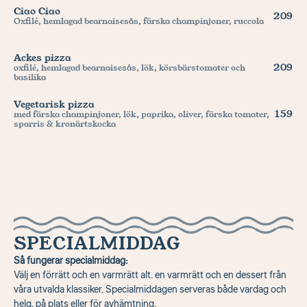
Ciao Ciao
209
Oxfilé, hemlagad bearnaisesås, färska champinjoner, ruccola
Ackes pizza
209
oxfilé, hemlagad bearnaisesås, lök, körsbärstomater och 
basilika
Vegetarisk pizza
159
med färska champinjoner, lök, paprika, oliver, färska tomater, 
sparris & kronärtskocka
SPECIALMIDDAG
Så fungerar specialmiddag:
Välj en förrätt och en varmrätt alt. en varmrätt och en dessert från 
våra utvalda klassiker. Specialmiddagen serveras både vardag och 
helg, på plats eller för avhämtning.