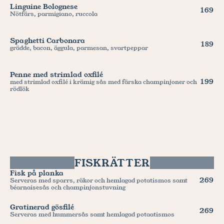
Linguine Bolognese
169
Nötfärs, parmigiano, ruccola
Spaghetti Carbonara
189
grädde, bacon, äggula, parmesan, svartpeppar
Penne med strimlad oxfilé
199
med strimlad oxfilé i krämig sås med färska champinjoner och 
rödlök
FISKRÄTTER
Fisk på planka
269
Serveras med sparrs, räkor och hemlagad potatismos samt 
béarnaisesås och champinjonstuvning
Gratinerad gösfilé
269
Serveras med hummersås samt hemlagad potaatismos