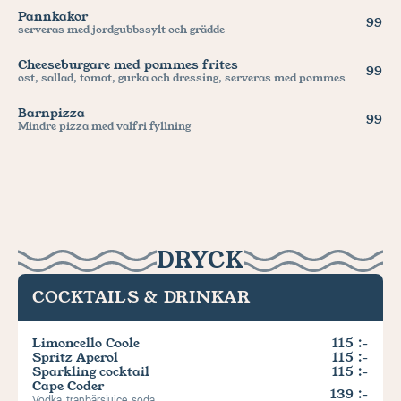
Pannkakor
99
serveras med jordgubbssylt och grädde
Cheeseburgare med pommes frites
99
ost, sallad, tomat, gurka och dressing, serveras med pommes
Barnpizza
99
Mindre pizza med valfri fyllning
DRYCK
COCKTAILS & DRINKAR
Limoncello Coole
115 :-
Spritz Aperol
115 :-
Sparkling cocktail
115 :-
Cape Coder
139 :-
Vodka, tranbärsjuice, soda