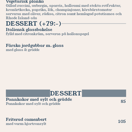
Vegetarisk planka
Gillad zuccini, aubergin, sparris, halloumi med stekta rotfrukter, 
kronärtkocka, paprika, lök, champinjoner, körsbärstomater 
serveras med oliver, rädisa, citron samt hemlagad potatismos och 
Rhode Island-sås
DESSERT (+79:-)
Italiensk glassbakelse
fylld med citronkräm, serveras på hallonspegel
Färska jordgubbar m. glass
med glass & grädde
DESSERT
Pannkakor med sylt och grädde
85
Pannkakor med sylt och grädde
Friterad camenbert
105
med varm hjortronsylt