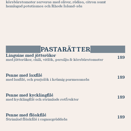
körsbärstomater serveras med oliver, rädisa, citron samt 
hemlagad potatismos och Rhode Island-sås
PASTARÄTTER
Linguine med jätteräkor
189
med jätteräkor, chili, vitlök, persilja & körsbärstomater
Penne med laxfilé
189
med laxfilé, och purjolök i krämig parmesansås
Penne med kycklingfilé
189
med kycklingfilé och strimlade rotfrukter
Penne med fläskfilé
189
Strimlad fläskfilé i cognacgräddsås