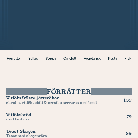
Förrätter
Sallad
Soppa
Omelett
Vegetarisk
Pasta
Fisk
FÖRRÄTTER
Vitlöksfrästa jätteräkor
139
olivolja, vitlök, chili & persilja serveras med bröd
Vitlöksbröd
79
med tzatziki
Toast Skagen
99
Toast med skagenröra