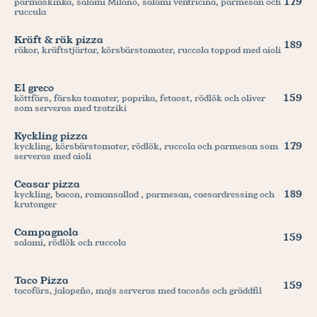
179
parmaskinka, salami Milano, salami ventricina, parmesan och 
ruccula
Kräft & räk pizza
189
räkor, kräftstjärtar, körsbärstomater, ruccola toppad med aioli
El greco
159
köttfärs, färska tomater, paprika, fetaost, rödlök och oliver 
som serveras med tzatziki
Kyckling pizza
179
kyckling, körsbärstomater, rödlök, ruccola och parmesan som 
serveras med aioli
Ceasar pizza
189
kyckling, bacon, romansallad , parmesan, caesardressing och 
krutonger
Campagnola
159
salami, rödlök och ruccola
Taco Pizza
159
tacofärs, jalapeño, majs serveras med tacosås och gräddfil