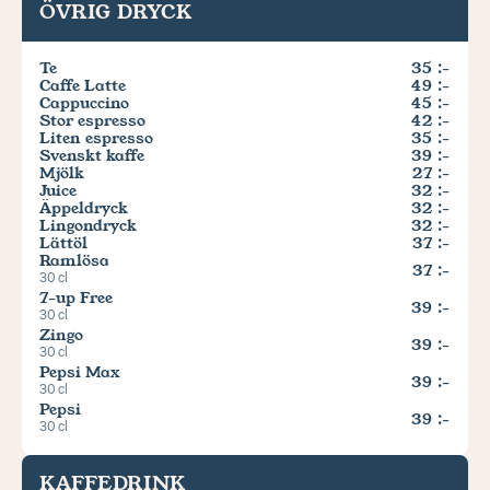
ÖVRIG DRYCK
Te
35 :-
Caffe Latte
49 :-
Cappuccino
45 :-
Stor espresso
42 :-
Liten espresso
35 :-
Svenskt kaffe
39 :-
Mjölk
27 :-
Juice
32 :-
Äppeldryck
32 :-
Lingondryck
32 :-
Lättöl
37 :-
Ramlösa
37 :-
30 cl
7-up Free
39 :-
30 cl
Zingo
39 :-
30 cl
Pepsi Max
39 :-
30 cl
Pepsi
39 :-
30 cl
KAFFEDRINK