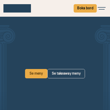
Boka bord
MIDDAGSMENY
När kvällen faller över Eskilstuna och torget glimmar utanför 
fönstret, står vi redo med souvlaki, plankstek och stenugnsbakad 
pizza. Kom in, slå dig ner och känn dig som hemma hos oss på 
Akropolis.
Se meny
Se takeaway meny