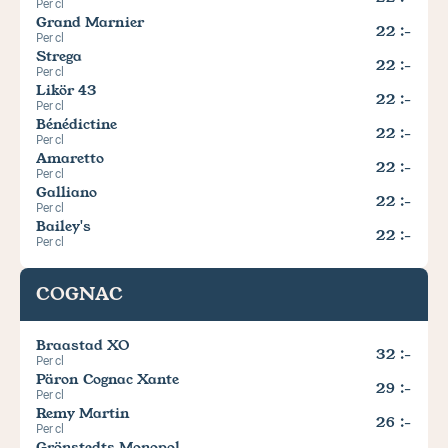
Per cl
Grand Marnier
22 :-
Per cl
Strega
22 :-
Per cl
Likör 43
22 :-
Per cl
Bénédictine
22 :-
Per cl
Amaretto
22 :-
Per cl
Galliano
22 :-
Per cl
Bailey's
22 :-
Per cl
COGNAC
Braastad XO
32 :-
Per cl
Päron Cognac Xante
29 :-
Per cl
Remy Martin
26 :-
Per cl
Grönstedts Monopol