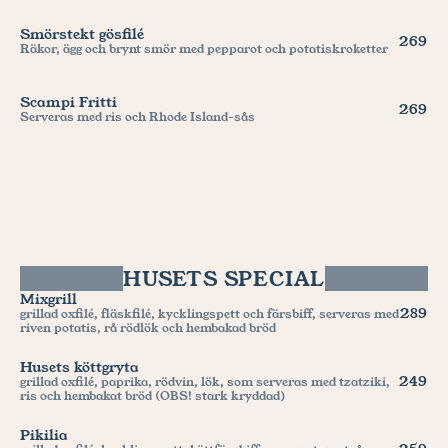
Smörstekt gösfilé 
269
Räkor, ägg och brynt smör med pepparot och potatiskroketter
Scampi Fritti
269
Serveras med ris och Rhode Island-sås
HUSETS SPECIAL
Mixgrill
289
grillad oxfilé, fläskfilé, kycklingspett och färsbiff, serveras med 
riven potatis, rå rödlök och hembakad bröd
Husets köttgryta
249
grillad oxfilé, paprika, rödvin, lök, som serveras med tzatziki, 
ris och hembakat bröd (OBS! stark kryddad)
Pikilia