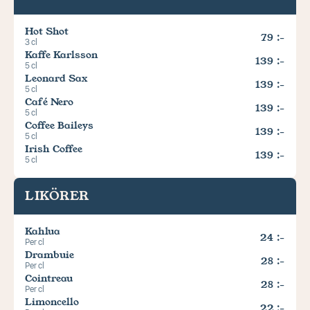
Hot Shot
79 :-
3 cl
Kaffe Karlsson
139 :-
5 cl
Leonard Sax
139 :-
5 cl
Café Nero
139 :-
5 cl
Coffee Baileys
139 :-
5 cl
Irish Coffee
139 :-
5 cl
LIKÖRER
Kahlua
24 :-
Per cl
Drambuie
28 :-
Per cl
Cointreau
28 :-
Per cl
Limoncello
22 :-