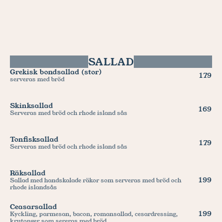
SALLAD
Grekisk bondsallad (stor)
179
serveras med bröd
Skinksallad
169
Serveras med bröd och rhode island sås
Tonfisksallad
179
Serveras med bröd och rhode island sås
Räksallad
199
Sallad med handskalade räkor som serveras med bröd och 
rhode islandsås
Ceasarsallad
199
Kyckling, parmesan, bacon, romansallad, cesardressing, 
krutonger som sereras med bröd