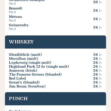
26 :-
Per cl
Renault
24 :-
Per cl
Metaxa
24 :-
Per cl
Grönstedts
24 :-
Per cl
WHISKEY
Glenfiddich (malt) 
34 :-
Macallan (malt)
24 :-
Laphroaig (single malt)
24 :-
Highland Park 12 år (single malt)
24 :-
Jameson (Irish)
24 :-
The Famous Grouse (blended)
24 :-
Red Label
24 :-
Grant's (blended) 
24 :-
Jim Beam (bourbon)
24 :-
PUNCH