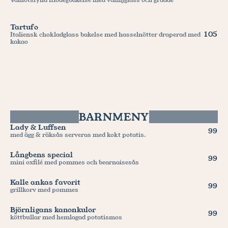
Tartufo
105
Italiensk chokladglass bakelse med hasselnötter draperad med 
kakao
BARNMENY
Lady & Luffsen
99
med ägg & räksås serveras med kokt potatis.
Långbens special
99
mini oxfilé med pommes och bearnaisesås
Kalle ankas favorit
99
grillkorv med pommes
Björnligans kanonkulor
99
köttbullar med hemlagad potatismos 