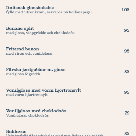
Italiensk glassbakelse
105
fylld med citronkräm, serveras på hallonspegel
Banana split
95
med glass, vispgrädde och chokladsås
Friterad banan
95
med sirap och vaniljglass
Färska jordgubbar m. glass
85
med glass & grädde
Vaniljglass med varm hjortronsylt
95
med varm hjortronsylt
Vaniljglass med chokladsås
79
Vaniljglass, chokladsås
Baklavas
85
Valnötsfylld filodegbakelse med vaniljglass och grädde