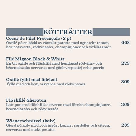
KÖTTRÄTTER
Coeur de Filet Provençale (2 p)
668
Oxfilé på en bädd av råstekt potatis med ugnstekt tomat, 
haricotsverts, rödvinssås, champinjoner och vitlökssmör
Filé Mignon Black & White
279
En bit oxfilé och fläskfilé med hemlagad rödvins- och 
béarnaisesås serveras med gåsleverpastej och sparris
Oxfilé fylld med ädelost
309
 fylld med ädelost, serveras med rödvinssås
Fläskfilé Sheraton
269
Lätt panerad fläskfilé serveras med färska champinjoner, 
bearnaisesås och rödvinssås
Wienerschnitzel (kalv)
289
Gjord på kalv med rödvinsås, kapris, sardeller och citron, 
serveras med stekt potatis 