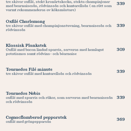
tre skivor oxfilé, stekt kronärtskocka, stekta champinjoner 
339
med bearnaisesås, rödvinssås och kantarellsås ( en rätt som 
varmt rekommenderas av köksmästare)
Oxfilé Charlemang
339
tre skivor oxfilé med champinjonstuvning, bearnaisesås och 
rödvinssås
Klassisk Plankstek
309
Oxfilé med bacon lindad sparris, serveras med hemlagat 
potatismos samt rödvins- och béarnaise
Tournedos Filé minute
339
tre skivor oxfilé med kantarellsås och rödvinssås
Tournedos Nobis
339
oxfilé med sparris och räkor, som serveras med bearnaisesås 
och rödvinssås
Cognacflamberad pepparstek
369
oxfilé med grönpepparsås