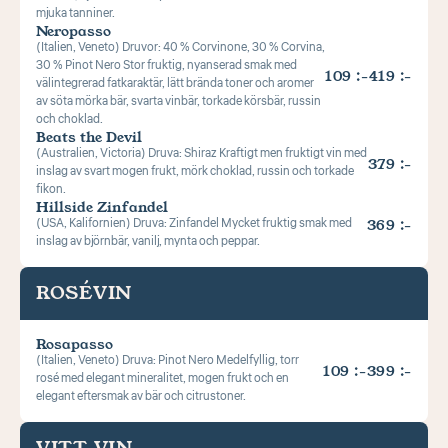
mjuka tanniner.
Neropasso
(Italien, Veneto) Druvor: 40 % Corvinone, 30 % Corvina, 
30 % Pinot Nero Stor fruktig, nyanserad smak med 
109 :-
419 :-
välintegrerad fatkaraktär, lätt brända toner och aromer 
av söta mörka bär, svarta vinbär, torkade körsbär, russin 
och choklad.
Beats the Devil 
(Australien, Victoria) Druva: Shiraz Kraftigt men fruktigt vin med 
379 :-
inslag av svart mogen frukt, mörk choklad, russin och torkade 
fikon.
Hillside Zinfandel
(USA, Kalifornien) Druva: Zinfandel Mycket fruktig smak med 
369 :-
inslag av björnbär, vanilj, mynta och peppar.
ROSÉVIN
Rosapasso
(Italien, Veneto) Druva: Pinot Nero Medelfyllig, torr 
109 :-
399 :-
rosé med elegant mineralitet, mogen frukt och en 
elegant eftersmak av bär och citrustoner.