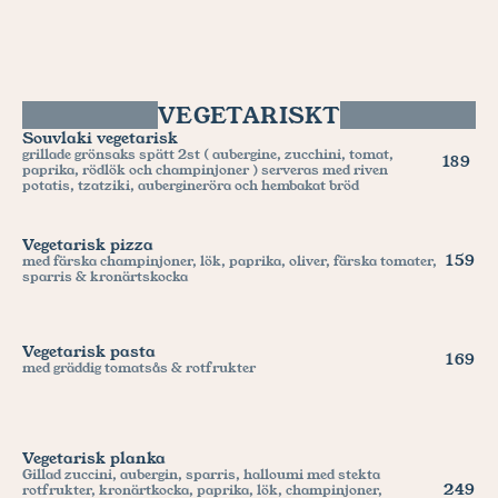
VEGETARISKT
Souvlaki vegetarisk
grillade grönsaks spätt 2st ( aubergine, zucchini, tomat, 
189 
paprika, rödlök och champinjoner ) serveras med riven 
potatis, tzatziki, aubergineröra och hembakat bröd
Vegetarisk pizza
159
med färska champinjoner, lök, paprika, oliver, färska tomater, 
sparris & kronärtskocka
Vegetarisk pasta
169
med gräddig tomatsås & rotfrukter
Vegetarisk planka
Gillad zuccini, aubergin, sparris, halloumi med stekta 
249
rotfrukter, kronärtkocka, paprika, lök, champinjoner, 