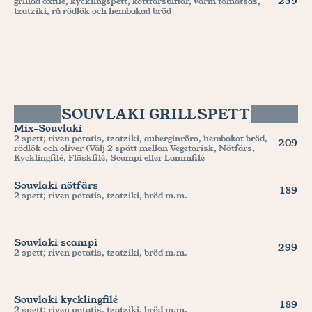
259
grillad oxfilé, kycklingspett, köttfärsbiffar, varm tomatsås, 
tzatziki, rå rödlök och hembakad bröd
SOUVLAKI GRILLSPETT
Mix-Souvlaki
2 spett; riven potatis, tzatziki, auberginröra, hembakat bröd, 
209
rödlök och oliver (Välj 2 spätt mellan Vegetarisk, Nötfärs, 
Kycklingfilé, Fläskfilé, Scampi eller Lammfilé
Souvlaki nötfärs
189
2 spett; riven potatis, tzatziki, bröd m.m.
Souvlaki scampi
299
2 spett; riven potatis, tzatziki, bröd m.m.
Souvlaki kycklingfilé
189
2 spett; riven potatis, tzatziki, bröd m.m.