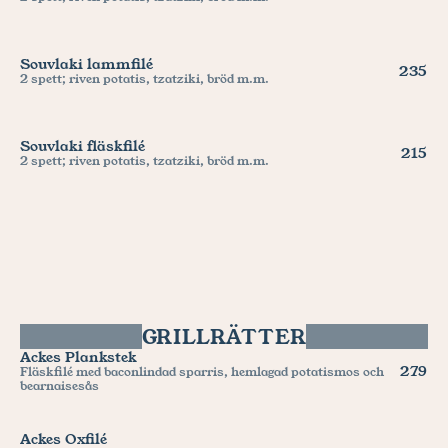
Souvlaki lammfilé
235
2 spett; riven potatis, tzatziki, bröd m.m.
Souvlaki fläskfilé
215
2 spett; riven potatis, tzatziki, bröd m.m.
GRILLRÄTTER
Ackes Plankstek
279
Fläskfilé med baconlindad sparris, hemlagad potatismos och 
bearnaisesås
Ackes Oxfilé